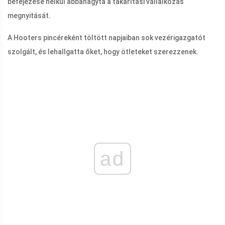
befejezése nélkül abbahagyta a takarítási vállalkozás
megnyitását.
A Hooters pincéreként töltött napjaiban sok vezérigazgatót
szolgált, és lehallgatta őket, hogy ötleteket szerezzenek.
ad