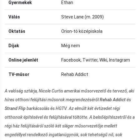
Gyermekek
Ethan
Válás
Steve Lane (m. 2009)
Oktatás
Orion-tó középiskola
Díjak
Még nem
Online jelenlét
Facebook, Twitter, Wiki, Instagram
TV-műsor
Rehab Addict
A valóság sztárja, Nicole Curtis amerikai műsorvezető és tervező, aki
híres otthoni felújítási műsorok megrendezéséről
Rehab Addict
és
Strand Flip
barkácsolás és HGTV. Az elmúlt két évtizedet régi
otthonok építésével és felújításával töltötte. A belsőépítészetről és a
régi ház felújításáról szóló két sláger műsorvezetője mellett
engedéllyel rendelkező ingatlanügynök, sok tehetségű nő, sok