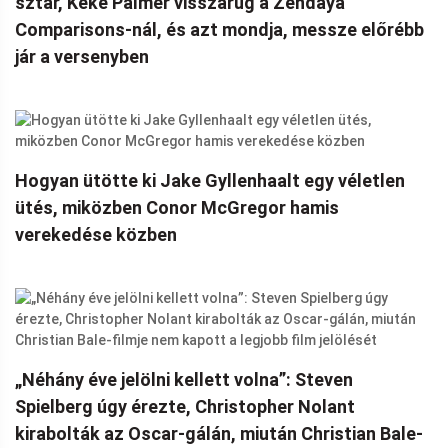
sztár, Keke Palmer visszarúg a Zendaya
Comparisons-nál, és azt mondja, messze előrébb
jár a versenyben
Hogyan ütötte ki Jake Gyllenhaalt egy véletlen
ütés, miközben Conor McGregor hamis
verekedése közben
„Néhány éve jelölni kellett volna”: Steven
Spielberg úgy érezte, Christopher Nolant
kirabolták az Oscar-gálán, miután Christian Bale-