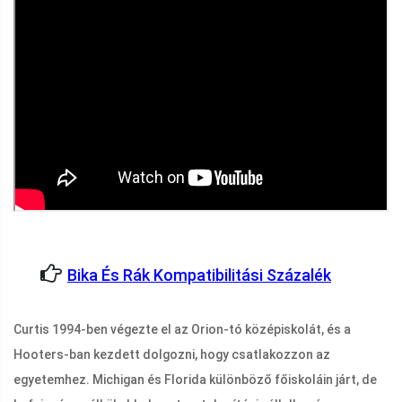
Bika És Rák Kompatibilitási Százalék
Curtis 1994-ben végezte el az Orion-tó középiskolát, és a
Hooters-ban kezdett dolgozni, hogy csatlakozzon az
egyetemhez. Michigan és Florida különböző főiskoláin járt, de