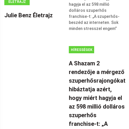
ÉLETRAJZ
Julie Benz Életrajz
HÍRESSÉGEK
A Shazam 2
rendezője a mérgező
szuperhősrajongókat
hibáztatja azért,
hogy miért hagyja el
az 598 millió dolláros
szuperhős
franchise-t: „A