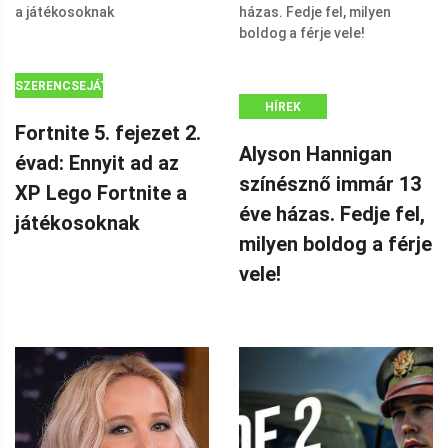
SZERENCSEJÁTÉK
HÍREK
Fortnite 5. fejezet 2.
Alyson Hannigan
évad: Ennyit ad az
színésznő immár 13
XP Lego Fortnite a
éve házas. Fedje fel,
játékosoknak
milyen boldog a férje
vele!