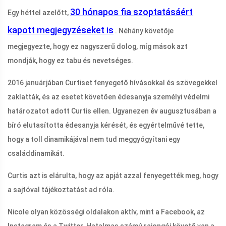
30 hónapos fia szoptatásáért
Egy héttel azelőtt,
kapott megjegyzéseket is
. Néhány követője
megjegyezte, hogy ez nagyszerű dolog, míg mások azt
mondják, hogy ez tabu és nevetséges.
2016 januárjában Curtiset fenyegető hívásokkal és szövegekkel
zaklatták, és az esetet követően édesanyja személyi védelmi
határozatot adott Curtis ellen. Ugyanezen év augusztusában a
bíró elutasította édesanyja kérését, és egyértelművé tette,
hogy a toll dinamikájával nem tud meggyógyítani egy
családdinamikát.
Curtis azt is elárulta, hogy az apját azzal fenyegették meg, hogy
a sajtóval tájékoztatást ad róla.
Nicole olyan közösségi oldalakon aktív, mint a Facebook, az
Instagram és a Twitter. Hatalmas számú rajongói követő van a