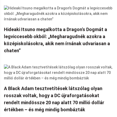
Hideaki Itsuno megalkotta a Dragon's Dogmát a
legviccesebb okból: „Megharagudnék azokra a
középiskolásokra, akik nem írnának udvariasan a
chaten”
A Black Adam tesztvetítések látszólag olyan
rosszak voltak, hogy a DC újraforgatásokat
rendelt mindössze 20 nap alatt 70 millió dollár
értékben – és még mindig bombázták