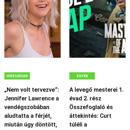
HÍRESSÉGEK
EGYÉB
„Nem volt tervezve”:
A levegő mesterei 1.
Jennifer Lawrence a
évad 2. rész
vendégszobában
Összefoglaló és
aludtatta a férjét,
áttekintés: Curt
miután úgy döntött,
túléli a