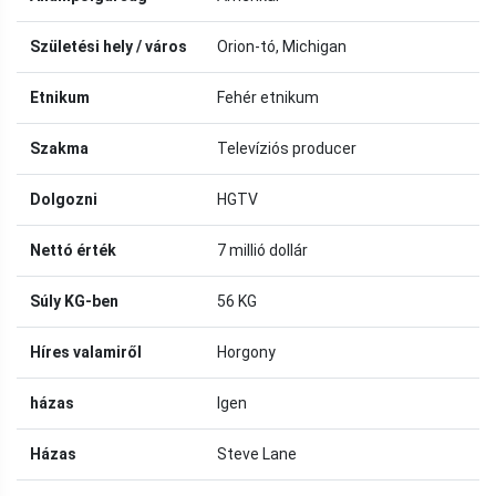
Születési hely / város
Orion-tó, Michigan
Etnikum
Fehér etnikum
Szakma
Televíziós producer
Dolgozni
HGTV
Nettó érték
7 millió dollár
Súly KG-ben
56 KG
Híres valamiről
Horgony
házas
Igen
Házas
Steve Lane