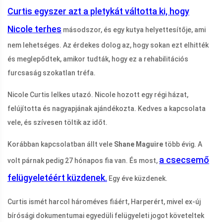
Curtis egyszer azt a pletykát váltotta ki, hogy
Nicole terhes
másodszor, és egy kutya helyettesítője, ami
nem lehetséges. Az érdekes dolog az, hogy sokan ezt elhitték
és meglepődtek, amikor tudták, hogy ez a rehabilitációs
furcsaság szokatlan tréfa.
Nicole Curtis lelkes utazó. Nicole hozott egy régi házat,
felújította és nagyapjának ajándékozta. Kedves a kapcsolata
vele, és szívesen töltik az időt.
Korábban kapcsolatban állt vele
Shane Maguire
több évig. A
a csecsemő
volt párnak pedig 27 hónapos fia van. És most,
felügyeletéért küzdenek.
Egy éve küzdenek.
Curtis ismét harcol hároméves fiáért, Harperért, mivel ex-új
bírósági dokumentumai egyedüli felügyeleti jogot követeltek