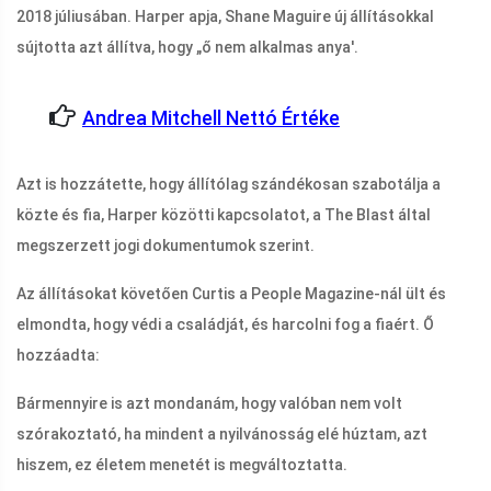
2018 júliusában. Harper apja, Shane Maguire új állításokkal
sújtotta azt állítva, hogy „ő nem alkalmas anya'.
Andrea Mitchell Nettó Értéke
Azt is hozzátette, hogy állítólag szándékosan szabotálja a
közte és fia, Harper közötti kapcsolatot, a The Blast által
megszerzett jogi dokumentumok szerint.
Az állításokat követően Curtis a People Magazine-nál ült és
elmondta, hogy védi a családját, és harcolni fog a fiaért. Ő
hozzáadta:
Bármennyire is azt mondanám, hogy valóban nem volt
szórakoztató, ha mindent a nyilvánosság elé húztam, azt
hiszem, ez életem menetét is megváltoztatta.