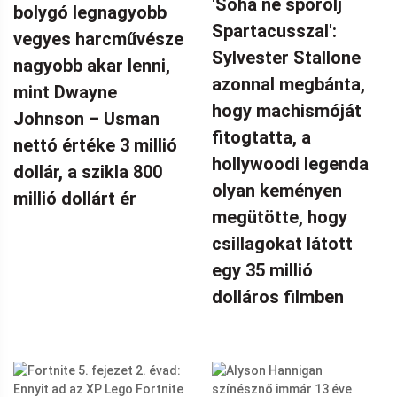
'Soha ne spórolj
bolygó legnagyobb
Spartacusszal':
vegyes harcművésze
Sylvester Stallone
nagyobb akar lenni,
azonnal megbánta,
mint Dwayne
hogy machismóját
Johnson – Usman
fitogtatta, a
nettó értéke 3 millió
hollywoodi legenda
dollár, a szikla 800
olyan keményen
millió dollárt ér
megütötte, hogy
csillagokat látott
egy 35 millió
dolláros filmben