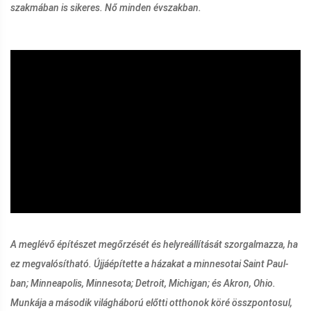
szakmában is sikeres. Nő minden évszakban.
ad
A meglévő építészet megőrzését és helyreállítását szorgalmazza, ha
ez megvalósítható. Újjáépítette a házakat a minnesotai Saint Paul-
ban; Minneapolis, Minnesota; Detroit, Michigan; és Akron, Ohio.
Munkája a második világháború előtti otthonok köré összpontosul,