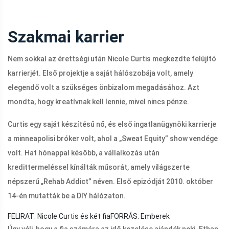
Szakmai karrier
Nem sokkal az érettségi után Nicole Curtis megkezdte felújító
karrierjét. Első projektje a saját hálószobája volt, amely
elegendő volt a szükséges önbizalom megadásához. Azt
mondta, hogy kreatívnak kell lennie, mivel nincs pénze.
Curtis egy saját készítésű nő, és első ingatlanügynöki karrierje
a minneapolisi bróker volt, ahol a „Sweat Equity” show vendége
volt. Hat hónappal később, a vállalkozás után
kredittermeléssel kínálták műsorát, amely világszerte
népszerű „Rehab Addict” néven. Első epizódját 2010. október
14-én mutatták be a DIY hálózaton.
FELIRAT: Nicole Curtis és két fia
FORRÁS: Emberek
Úgy véli, hogy a fia számára az idő kezelése ajándék neki. Ethan